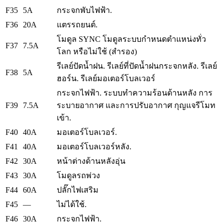
F35
5A
กระจกพับไฟฟ้า.
F36
20A
แตรรถยนต์.
โมดูล SYNC
โมดูลระบบกำหนดตำแหน่งทั่ว
F37
7.5A
โลก
หรือไม่ใช้ (สำรอง)
รีเลย์ปัดน้ำฝน.
รีเลย์ที่ปัดน้ำฝนกระจกหลัง.
รีเลย์
F38
5A
ฮอร์น.
รีเลย์มอเตอร์โบลเวอร์
กระจกไฟฟ้า.
ระบบทำความร้อนด้านหลัง การ
F39
7.5A
ระบายอากาศ และการปรับอากาศ
กุญแจรีโมท
เข้า.
F40
40A
มอเตอร์โบลเวอร์.
F41
40A
มอเตอร์โบลเวอร์หลัง.
F42
30A
หน้าต่างด้านหลังอุ่น
F43
30A
โมดูลรถพ่วง
F44
60A
ปลั๊กไฟเสริม
F45
—
ไม่ได้ใช้.
F46
30A
กระจกไฟฟ้า.