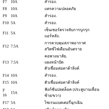
F7
10A
สำรอง.
F8
10A
แตรความปลอดภัย
F9
10A
สำรอง.
F10
5A
สำรอง.
เซ็นเซอร์ตรวจจับการบุกรุก
F11
5A
แอร์หลัง.
การควบคุมสภาพอากาศ
F12
7.5A
สวิตช์ไฟเตือนอันตราย
คอพวงมาลัย.
F13
7.5A
แผงหน้าปัด
ตัวเชื่อมต่อดาต้าลิงค์
F14
10A
สำรอง.
F15
10A
ตัวเชื่อมต่อดาต้าลิงค์
ฟังก์ชั่นปลดล็อค (ประตูบานเลื่อน
F
15A
16
ซ้าย/ขวา)
F17
5A
ไซเรนแบตเตอรี่ฉุกเฉิน