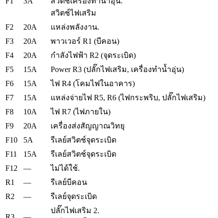
F1
3A
สวิตช์เครื่องทำน้ำอุ่น.
สวิตช์ไฟเสริม
F2
20A
แหล่งพลังงาน.
F3
20A
พาวเวอร์ R1 (บีคอน)
F4
20A
กำลังไฟฟ้า R2 (จุดระเบิด)
F5
15A
Power R3 (ปลั๊กไฟเสริม, เครื่องทำน้ำอุ่น)
F6
15A
ไฟ R4 (โคมไฟในอาคาร)
F7
15A
แหล่งจ่ายไฟ R5, R6 (ไฟกระพริบ, ปลั๊กไฟเสริม)
F8
10A
ไฟ R7 (ไฟภายใน)
F9
20A
เครื่องส่งสัญญาณวิทยุ
F10
5A
รีเลย์สวิตช์จุดระเบิด
F11
15A
รีเลย์สวิตช์จุดระเบิด
F12
—
ไม่ได้ใช้.
R1
—
รีเลย์บีคอน
R2
—
รีเลย์จุดระเบิด
ปลั๊กไฟเสริม 2.
R3
—