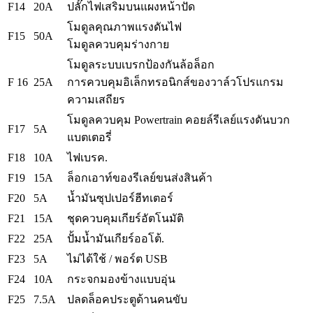
F14
20A
ปลั๊กไฟเสริมบนแผงหน้าปัด
โมดูลคุณภาพแรงดันไฟ
F15
50A
โมดูลควบคุมร่างกาย
โมดูลระบบเบรกป้องกันล้อล็อก
F 16
25A
การควบคุมอิเล็กทรอนิกส์ของวาล์วโปรแกรม
ความเสถียร
โมดูลควบคุม Powertrain คอยล์รีเลย์แรงดันบวก
F17
5A
แบตเตอรี่
F18
10A
ไฟเบรค.
F19
15A
ล็อกเอาท์ของรีเลย์ขนส่งสินค้า
F20
5A
น้ำมันซุปเปอร์ฮีทเตอร์
F21
15A
ชุดควบคุมเกียร์อัตโนมัติ
F22
25A
ปั้มน้ำมันเกียร์ออโต้.
F23
5A
ไม่ได้ใช้ / พอร์ต USB
F24
10A
กระจกมองข้างแบบอุ่น
F25
7.5A
ปลดล็อคประตูด้านคนขับ