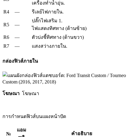
เครื่องทำน้ำอุ่น.
R4
—
รีเลย์ไฟภายใน.
ปลั๊กไฟเสริม 1.
R5
—
ไฟแสดงทิศทาง (ด้านซ้าย)
R6
—
ตัวบ่งชี้ทิศทาง (ด้านขวา)
R7
—
แสงสว่างภายใน.
กล่องฟิวส์ภายใน
โฆษณา
โฆษณา
การกำหนดฟิวส์บนแผงหน้าปัด
แอม
คำอธิบาย
№