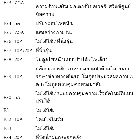
F23
7.5A
ความร้อนเสริม
มอเตอร์โบลเวอร์.
สวิตช์ศูนย์
ข้อความ
F24
5A
ปรับระดับไฟหน้า.
F25
7.5A
แสงสว่างภายใน.
F26
10A
ไม่ได้ใช้ / ที่นั่งอุ่น
F27
10A/20A
ที่นั่งอุ่น
F28
20A
โมดูลไฟหน้าแบบปรับได้ / ไฟเลี้ยว
กล้องมองหลัง.
กระจกมองหลังด้านใน.
ระบบ
F29
10A
รักษาช่องทางเดินรถ.
โมดูลประมวลผลภาพ A
& B โมดูลควบคุมคอพวงมาลัย
ไม่ได้ใช้ / ระบบควบคุมความเร็วอัตโนมัติแบบ
F30
5A
ปรับได้
F31
—
ไม่ได้ใช้.
F32
10A
โคมไฟในร่ม
F33
—
ไม่ได้ใช้.
F34
20A
ที่ปัดน้ำฝนกระจกหลัง.