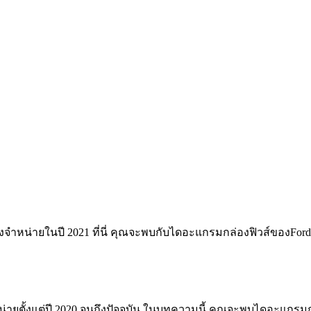
วางจำหน่ายในปี 2021 ที่นี่ คุณจะพบกับไดอะแกรมกล่องฟิวส์ของFor
ายตั้งแต่ปี 2020 จนถึงปัจจุบัน ในบทความนี้ คุณจะพบไดอะแกรมก