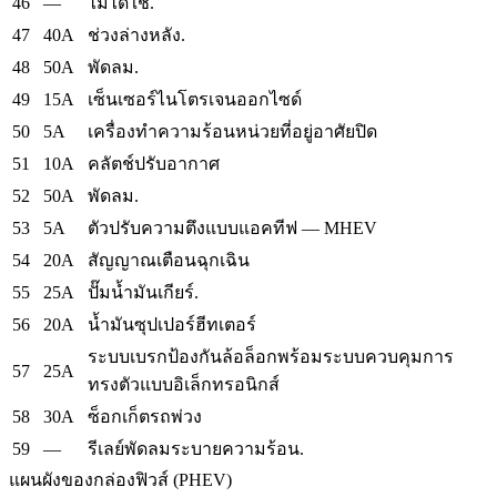
46
—
ไม่ได้ใช้.
47
40A
ช่วงล่างหลัง.
48
50A
พัดลม.
49
15A
เซ็นเซอร์ไนโตรเจนออกไซด์
50
5A
เครื่องทำความร้อนหน่วยที่อยู่อาศัยปิด
51
10A
คลัตช์ปรับอากาศ
52
50A
พัดลม.
53
5A
ตัวปรับความตึงแบบแอคทีฟ — MHEV
54
20A
สัญญาณเตือนฉุกเฉิน
55
25A
ปั๊มน้ำมันเกียร์.
56
20A
น้ำมันซุปเปอร์ฮีทเตอร์
ระบบเบรกป้องกันล้อล็อกพร้อมระบบควบคุมการ
57
25A
ทรงตัวแบบอิเล็กทรอนิกส์
58
30A
ซ็อกเก็ตรถพ่วง
59
—
รีเลย์พัดลมระบายความร้อน.
แผนผังของกล่องฟิวส์ (PHEV)