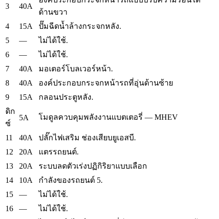
3
40A
ด้านขวา
4
15A
ปั๊มฉีดน้ำล้างกระจกหลัง.
5
—
ไม่ได้ใช้.
6
—
ไม่ได้ใช้.
7
40A
มอเตอร์โบลเวอร์หน้า.
8
40A
องค์ประกอบกระจกหน้ารถที่อุ่นด้านซ้าย
9
15A
กลอนประตูหลัง.
ดิก
โมดูลควบคุมพลังงานแบตเตอรี่ — MHEV
5A
ซ์
11
40A
ปลั๊กไฟเสริม
ช่องเสียบยูเอสบี.
12
20A
แตรรถยนต์.
13
20A
ระบบลดตัวเร่งปฏิกิริยาแบบเลือก
14
10A
กำลังของรถยนต์ 5.
15
—
ไม่ได้ใช้.
16
—
ไม่ได้ใช้.