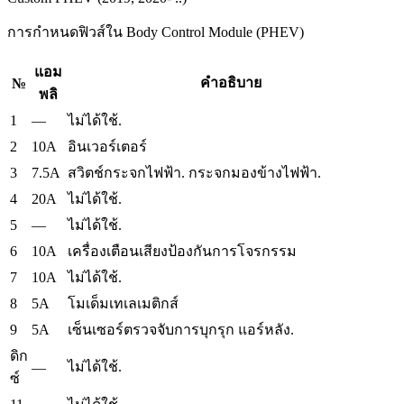
การกำหนดฟิวส์ใน Body Control Module (PHEV)
แอม
คำอธิบาย
№
พลิ
1
—
ไม่ได้ใช้.
2
10A
อินเวอร์เตอร์
3
7.5A
สวิตช์กระจกไฟฟ้า.
กระจกมองข้างไฟฟ้า.
4
20A
ไม่ได้ใช้.
5
—
ไม่ได้ใช้.
6
10A
เครื่องเตือนเสียงป้องกันการโจรกรรม
7
10A
ไม่ได้ใช้.
8
5A
โมเด็มเทเลเมติกส์
9
5A
เซ็นเซอร์ตรวจจับการบุกรุก
แอร์หลัง.
ดิก
ไม่ได้ใช้.
—
ซ์