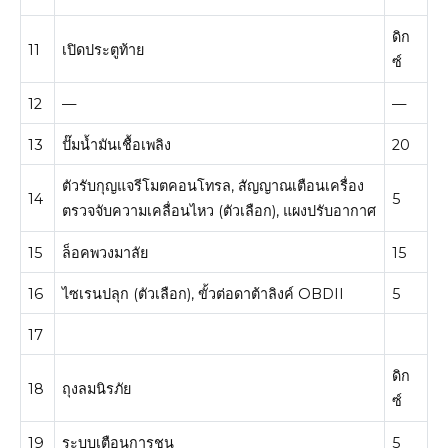
ดิก
11
เปิดประตูท้าย
ซ์
12
—
—
13
ปั๊มน้ำมันเชื้อเพลิง
20
ตัวรับกุญแจรีโมตคอนโทรล, สัญญาณเตือนเครื่อง
14
5
ตรวจจับความเคลื่อนไหว (ตัวเลือก), แผงปรับอากาศ
15
ล็อคพวงมาลัย
15
16
ไซเรนปลุก (ตัวเลือก), ขั้วต่อดาต้าลิงค์ OBDII
5
17
ดิก
18
ถุงลมนิรภัย
ซ์
19
ระบบเตือนการชน
5