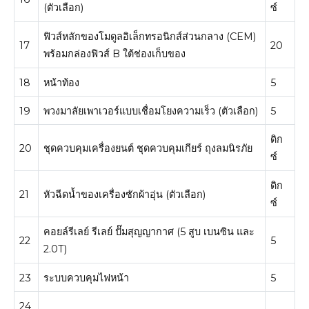
(ตัวเลือก)
ซ์
ฟิวส์หลักของโมดูลอิเล็กทรอนิกส์ส่วนกลาง (CEM)
17
20
พร้อมกล่องฟิวส์ B ใต้ช่องเก็บของ
18
หน้าท้อง
5
19
พวงมาลัยเพาเวอร์แบบเชื่อมโยงความเร็ว (ตัวเลือก)
5
ดิก
20
ชุดควบคุมเครื่องยนต์ ชุดควบคุมเกียร์ ถุงลมนิรภัย
ซ์
ดิก
21
หัวฉีดน้ำของเครื่องซักผ้าอุ่น (ตัวเลือก)
ซ์
คอยล์รีเลย์ รีเลย์ ปั๊มสุญญากาศ (5 สูบ เบนซิน และ
22
5
2.0T)
23
ระบบควบคุมไฟหน้า
5
24