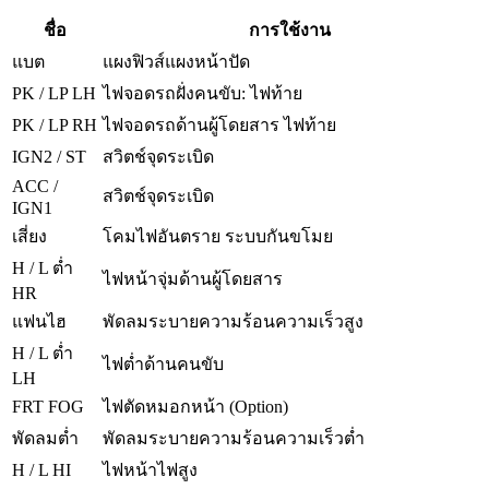
ชื่อ
การใช้งาน
แบต
แผงฟิวส์แผงหน้าปัด
PK / LP LH
ไฟจอดรถฝั่งคนขับ: ไฟท้าย
PK / LP RH
ไฟจอดรถด้านผู้โดยสาร
ไฟท้าย
IGN2 / ST
สวิตช์จุดระเบิด
ACC /
สวิตช์จุดระเบิด
IGN1
เสี่ยง
โคมไฟอันตราย
ระบบกันขโมย
H / L ต่ำ
ไฟหน้าจุ่มด้านผู้โดยสาร
HR
แฟนไฮ
พัดลมระบายความร้อนความเร็วสูง
H / L ต่ำ
ไฟต่ำด้านคนขับ
LH
FRT FOG
ไฟตัดหมอกหน้า (Option)
พัดลมต่ำ
พัดลมระบายความร้อนความเร็วต่ำ
H / L HI
ไฟหน้าไฟสูง