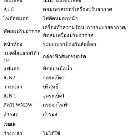
เชื้อเพลิง
ปั๊มน้ำมันเชื้อเพลิง
A / C
คอมเพรสเซอร์เครื่องปรับอากาศ
ไฟตัดหมอก
ไฟตัดหมอกหน้า
เครื่องทำความร้อน: การระบายอากาศ,
พัดลมปรับอากาศ
พัดลมเครื่องปรับอากาศ
หน้าท้อง
ระบบเบรกป้องกันล้อล็อก
แบตที่ละลายได้ I
กล่องฟิวส์แดชบอร์ด
/ P
แฟนสด
พัดลมหม้อน้ำ
IGN2
จุดระเบิด2
ว่างเปล่า
บริสุทธิ์
IGN 1
จุดระเบิด1
PWR WNDW
กระจกไฟฟ้า
สำรอง
สำรอง
เรอเล
ว่างเปล่า
ไม่ได้ใช้