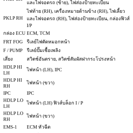
และไฟจอดรถ (ซ้าย), ไฟส่องป้ายทะเบียน
ไฟท้าย (RH), เครื่องหมายด้านข้าง (RH), ไฟเลี้ยว
PKLP RH
และไฟจอดรถ (RH), ไฟส่องป้ายทะเบียน, กล่องฟิวส์
I/P
ECM, TCM
กล่อง ECU
FRT FOG
รีเลย์ไฟตัดหมอกหน้า
F / PUMP
รีเลย์ปั๊มเชื้อเพลิง
เสี่ยง
สวิตช์อันตราย, สวิตช์สัมผัสฝากระโปรงหน้า
HDLP HI
ไฟหน้า (LH), IPC
LH
HDLP HI
ไฟหน้า (ขวา)
RH
IPC
IPC
HDLP LO
ไฟหน้า (LH) ฟิวส์บล็อก I / P
LH
HDLP LO
ไฟหน้า (ขวา)
RH
EMS-1
ECM หัวฉีด