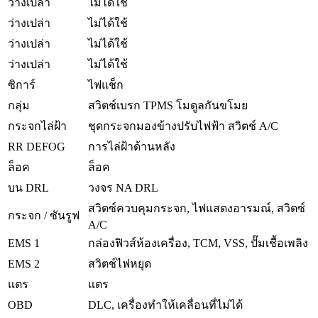
ว่างเปล่า
ไม่ได้ใช้
ว่างเปล่า
ไม่ได้ใช้
ว่างเปล่า
ไม่ได้ใช้
ว่างเปล่า
ไม่ได้ใช้
ซิการ์
ไฟแช็ก
กลุ่ม
สวิตช์เบรก TPMS โมดูลกันขโมย
กระจกไล่ฝ้า
ชุดกระจกมองข้างปรับไฟฟ้า สวิตช์ A/C
RR DEFOG
การไล่ฝ้าด้านหลัง
ล็อค
ล็อค
บน DRL
วงจร NA DRL
สวิตซ์ควบคุมกระจก, ไฟแสดงอารมณ์, สวิตซ์
กระจก / ซันรูฟ
A/C
EMS 1
กล่องฟิวส์ห้องเครื่อง, TCM, VSS, ปั๊มเชื้อเพลิง
EMS 2
สวิตช์ไฟหยุด
แตร
แตร
OBD
DLC, เครื่องทำให้เคลื่อนที่ไม่ได้