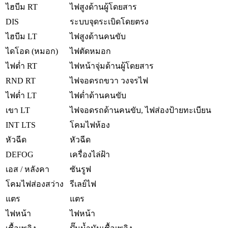
ไฮบีม RT
ไฟสูงด้านผู้โดยสาร
DIS
ระบบจุดระเบิดโดยตรง
ไฮบีม LT
ไฟสูงด้านคนขับ
ไดโอด (หมอก)
ไฟตัดหมอก
ไฟต่ำ RT
ไฟหน้าจุ่มด้านผู้โดยสาร
RND RT
ไฟจอดรถขวา วงจรไฟ
ไฟต่ำ LT
ไฟต่ำด้านคนขับ
เขา LT
ไฟจอดรถด้านคนขับ, ไฟส่องป้ายทะเบียน
INT LTS
โคมไฟห้อง
หัวฉีด
หัวฉีด
DEFOG
เครื่องไล่ฝ้า
เอส / หลังคา
ซันรูฟ
โคมไฟส่องสว่าง
รีเลย์ไฟ
แตร
แตร
ไฟหน้า
ไฟหน้า