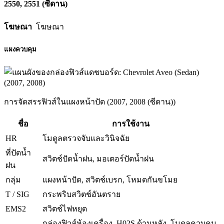
2550, 2551 (ซีดาน)
โฆษณา
โฆษณา
แผงควบคุม
การจัดสรรฟิวส์ในแผงหน้าปัด (2007, 2008 (ซีดาน))
ชื่อ
การใช้งาน
HR
โมดูลตรวจจับและวินิจฉัย
ที่ปัดน้ำ
สวิตช์ปัดน้ำฝน, มอเตอร์ปัดน้ำฝน
ฝน
กลุ่ม
แผงหน้าปัด, สวิตช์เบรก, โหมดกันขโมย
T / SIG
กระพริบสวิตช์อันตราย
EMS2
สวิตช์ไฟหยุด
กล่องฟิวส์ห้องเครื่อง, H02S ด้านหลัง, โมดูลควบคุม