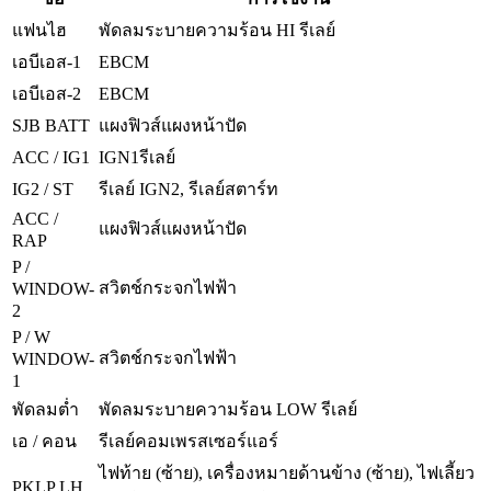
แฟนไฮ
พัดลมระบายความร้อน HI รีเลย์
EBCM
เอบีเอส-1
EBCM
เอบีเอส-2
SJB BATT
แผงฟิวส์แผงหน้าปัด
ACC / IG1
IGN1รีเลย์
IG2 / ST
รีเลย์ IGN2, รีเลย์สตาร์ท
ACC /
แผงฟิวส์แผงหน้าปัด
RAP
P /
สวิตช์กระจกไฟฟ้า
WINDOW-
2
P / W
สวิตช์กระจกไฟฟ้า
WINDOW-
1
พัดลมต่ำ
พัดลมระบายความร้อน LOW รีเลย์
เอ / คอน
รีเลย์คอมเพรสเซอร์แอร์
ไฟท้าย (ซ้าย), เครื่องหมายด้านข้าง (ซ้าย), ไฟเลี้ยว
PKLP LH