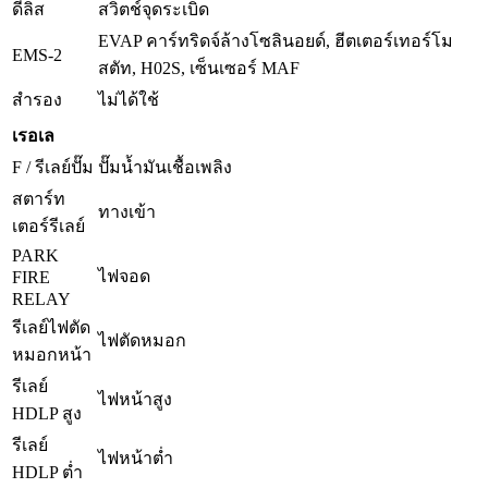
ดีลิส
สวิตช์จุดระเบิด
EVAP คาร์ทริดจ์ล้างโซลินอยด์, ฮีตเตอร์เทอร์โม
EMS-2
สตัท, H02S, เซ็นเซอร์ MAF
สำรอง
ไม่ได้ใช้
เรอเล
F / รีเลย์ปั๊ม
ปั๊มน้ำมันเชื้อเพลิง
สตาร์ท
ทางเข้า
เตอร์รีเลย์
PARK
ไฟจอด
FIRE
RELAY
รีเลย์ไฟตัด
ไฟตัดหมอก
หมอกหน้า
รีเลย์
ไฟหน้าสูง
HDLP สูง
รีเลย์
ไฟหน้าต่ำ
HDLP ต่ำ