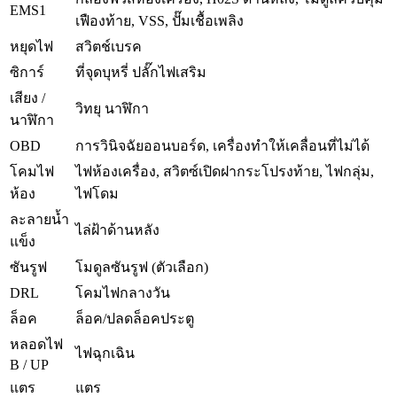
EMS1
เฟืองท้าย, VSS, ปั๊มเชื้อเพลิง
หยุดไฟ
สวิตช์เบรค
ซิการ์
ที่จุดบุหรี่ ปลั๊กไฟเสริม
เสียง /
วิทยุ นาฬิกา
นาฬิกา
OBD
การวินิจฉัยออนบอร์ด, เครื่องทำให้เคลื่อนที่ไม่ได้
โคมไฟ
ไฟห้องเครื่อง, สวิตซ์เปิดฝากระโปรงท้าย, ไฟกลุ่ม,
ห้อง
ไฟโดม
ละลายน้ำ
ไล่ฝ้าด้านหลัง
แข็ง
ซันรูฟ
โมดูลซันรูฟ (ตัวเลือก)
DRL
โคมไฟกลางวัน
ล็อค
ล็อค/ปลดล็อคประตู
หลอดไฟ
ไฟฉุกเฉิน
B / UP
แตร
แตร