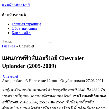
Skip
แผนผังกล่องฟิวส์
to
content
สำหรับรถยนต์
Главная страница
Обратная связь
Карта сайта
Search
for:
Главная
»
Chevrolet
แผนภาพฟิวส์และรีเลย์ Chevrolet
Uplander (2005-2009)
Chevrolet
Автор
redactor3
На чтение
12 мин.
Опубликовано
27.03.2021
รถตู้เชฟโรเลตอัพแลนเดอร์ 4 ประตูผลิตจากปี 2548 ถึง 2552 ใน
บทความนี้คุณจะพบแผนผังของกล่องฟิวส์
เชฟโรเลตอัปแลนเด
อร์ปี 2548, 2549, 2550, 2551 และ 2552
รับข้อมูลเกี่ยวกับ
ตำแหน่งของแผงฟิวส์ภายในรถและ เรียนรู้เพิ่มเติมเกี่ยวกับการ