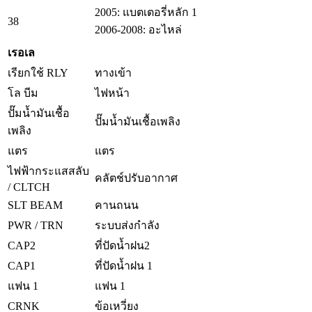
2005: แบตเตอรี่หลัก 1
38
2006-2008: อะไหล่
เรอเล
เรียกใช้ RLY
ทางเข้า
โล บีม
ไฟหน้า
ปั๊มน้ำมันเชื้อ
ปั๊มน้ำมันเชื้อเพลิง
เพลิง
แตร
แตร
ไฟฟ้ากระแสสลับ
คลัตช์ปรับอากาศ
/ CLTCH
SLT BEAM
คานถนน
PWR / TRN
ระบบส่งกำลัง
CAP2
ที่ปัดน้ำฝน2
CAP1
ที่ปัดน้ำฝน 1
แฟน 1
แฟน 1
CRNK
ข้อเหวี่ยง